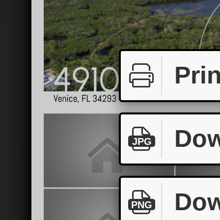
Prin
Dow
JPG
Dow
PNG