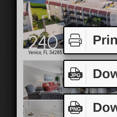
Prin
Dow
JPG
Dow
PNG