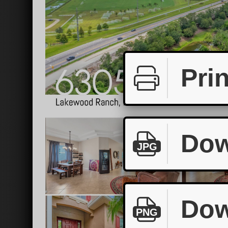
Prin
Dow
JPG
Dow
PNG