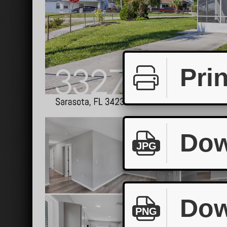
Prin
Dow
JPG
Dow
PNG