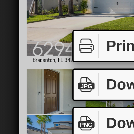
Prin
Dow
JPG
Dow
PNG