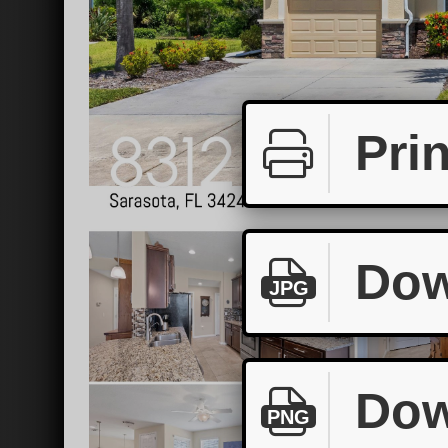
Prin
Dow
JPG
Dow
PNG