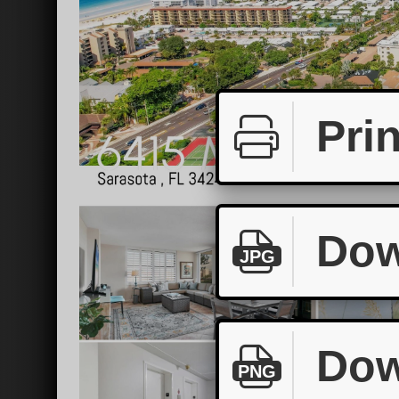
Prin
Dow
JPG
Dow
PNG