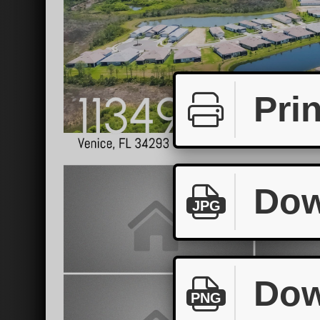
Prin
Dow
JPG
Dow
PNG