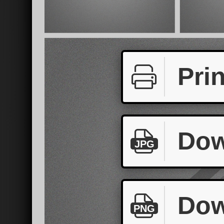
Prin
Dow
JPG
Dow
PNG