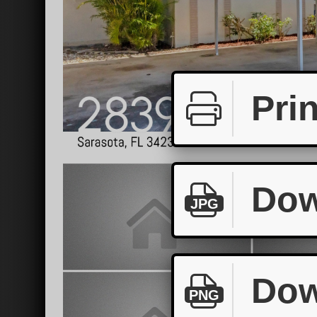
Prin
Dow
JPG
Dow
PNG