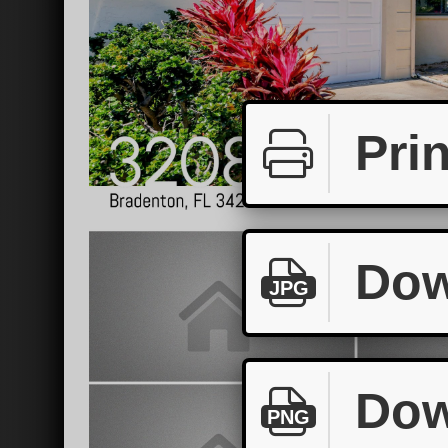
Prin
Dow
JPG
Dow
PNG