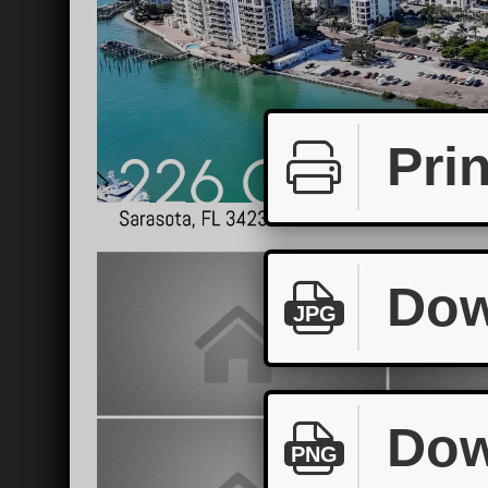
Prin
Dow
JPG
Dow
PNG