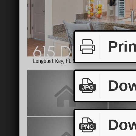
Prin
Dow
JPG
Dow
PNG